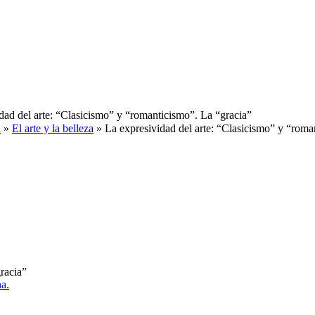
dad del arte: “Clasicismo” y “romanticismo”. La “gracia”
a
»
El arte y la belleza
» La expresividad del arte: “Clasicismo” y “roma
racia”
na.