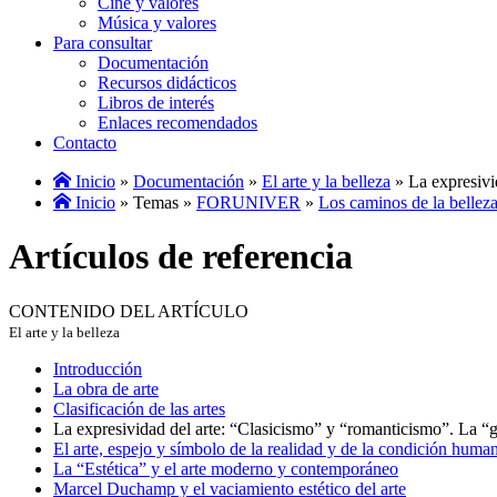
Cine y valores
Música y valores
Para consultar
Documentación
Recursos didácticos
Libros de interés
Enlaces recomendados
Contacto
Inicio
»
Documentación
»
El arte y la belleza
» La expresivi
Inicio
» Temas »
FORUNIVER
»
Los caminos de la bellez
Artículos de referencia
CONTENIDO DEL ARTÍCULO
El arte y la belleza
Introducción
La obra de arte
Clasificación de las artes
La expresividad del arte: “Clasicismo” y “romanticismo”. La “g
El arte, espejo y símbolo de la realidad y de la condición huma
La “Estética” y el arte moderno y contemporáneo
Marcel Duchamp y el vaciamiento estético del arte