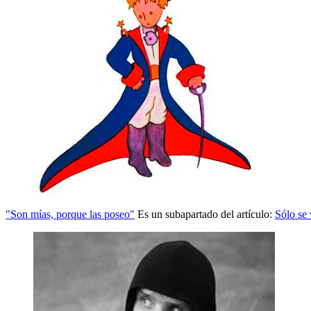
"Son mías, porque las poseo"
Es un subapartado del artículo:
Sólo se 