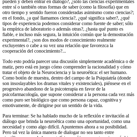
pueden y deben entrar en diálogo?, ¿sólo las ciencias experimentales
entre sí o también otras formas de saber (como la filosofía) que en
otro tiempo y sentido fueron consideradas asimismo como ciencias?;
en el fondo, ¿a qué llamamos ciencia?, ¿qué significa saber?, ¿qué
tipos de experiencia podemos considerar como fuente de saber; sólo
la empírica de laboratorio o además otras?, ¿hasta qué punto es
fiable, e incluso más segura, la intuición común que la demostración
experimental?, ¿son dos modos de conocimiento realmente
excluyentes o cabe a su vez una relación que favorezca la
cooperación del conocimiento?...
Todo esto podría parecer una discusión simplemente académica o de
matiz, pero está en juego cómo comprender la racionalidad y cómo
tratar el objeto de la Neurociencia y la neuroética: el ser humano.
Como botón de muestra, dentro del campo de la Psiquiatría (donde
son insoslayables los dramas vitales y existenciales), piénsese en el
progresivo abandono de la psicoterapia en favor de la
psicofarmacología, que supone considerar a la persona cada vez más
como puro ser biológico que como persona capaz, cognitiva y
emotivamente, de dirigirse por un sentido de la vida.
Para terminar: Se ha hablado mucho de la reflexión e invitación al
diálogo que brinda la neuroética como una oportunidad, como una
necesidad y como algo difícil. Apuntemos ahora a su posibilidad.
Pero tal vez la única manera de dialogar no sea tanto entre