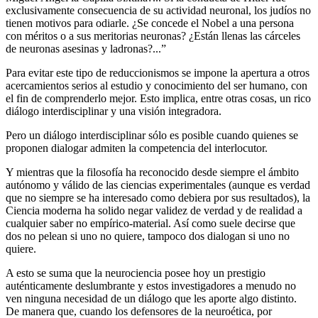
exclusivamente consecuencia de su actividad neuronal, los judíos no
tienen motivos para odiarle. ¿Se concede el Nobel a una persona
con méritos o a sus meritorias neuronas? ¿Están llenas las cárceles
de neuronas asesinas y ladronas?...”
Para evitar este tipo de reduccionismos se impone la apertura a otros
acercamientos serios al estudio y conocimiento del ser humano, con
el fin de comprenderlo mejor. Esto implica, entre otras cosas, un rico
diálogo interdisciplinar y una visión integradora.
Pero un diálogo interdisciplinar sólo es posible cuando quienes se
proponen dialogar admiten la competencia del interlocutor.
Y mientras que la filosofía ha reconocido desde siempre el ámbito
autónomo y válido de las ciencias experimentales (aunque es verdad
que no siempre se ha interesado como debiera por sus resultados), la
Ciencia moderna ha solido negar validez de verdad y de realidad a
cualquier saber no empírico-material. Así como suele decirse que
dos no pelean si uno no quiere, tampoco dos dialogan si uno no
quiere.
A esto se suma que la neurociencia posee hoy un prestigio
auténticamente deslumbrante y estos investigadores a menudo no
ven ninguna necesidad de un diálogo que les aporte algo distinto.
De manera que, cuando los defensores de la neuroética, por