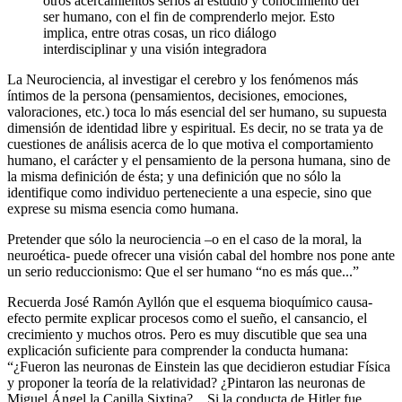
otros acercamientos serios al estudio y conocimiento del
ser humano, con el fin de comprenderlo mejor. Esto
implica, entre otras cosas, un rico diálogo
interdisciplinar y una visión integradora
La Neurociencia, al investigar el cerebro y los fenómenos más
íntimos de la persona (pensamientos, decisiones, emociones,
valoraciones, etc.) toca lo más esencial del ser humano, su supuesta
dimensión de identidad libre y espiritual. Es decir, no se trata ya de
cuestiones de análisis acerca de lo que motiva el comportamiento
humano, el carácter y el pensamiento de la persona humana, sino de
la misma definición de ésta; y una definición que no sólo la
identifique como individuo perteneciente a una especie, sino que
exprese su misma esencia como humana.
Pretender que sólo la neurociencia –o en el caso de la moral, la
neuroética- puede ofrecer una visión cabal del hombre nos pone ante
un serio reduccionismo: Que el ser humano “no es más que...”
Recuerda José Ramón Ayllón que el esquema bioquímico causa-
efecto permite explicar procesos como el sueño, el cansancio, el
crecimiento y muchos otros. Pero es muy discutible que sea una
explicación suficiente para comprender la conducta humana:
“¿Fueron las neuronas de Einstein las que decidieron estudiar Física
y proponer la teoría de la relatividad? ¿Pintaron las neuronas de
Miguel Ángel la Capilla Sixtina?... Si la conducta de Hitler fue