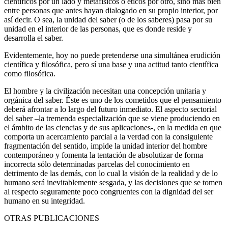
científicos por un lado y metafísicos o éticos por otro, sino más bien
entre personas que antes hayan dialogado en su propio interior, por
así decir. O sea, la unidad del saber (o de los saberes) pasa por su
unidad en el interior de las personas, que es donde reside y
desarrolla el saber.
Evidentemente, hoy no puede pretenderse una simultánea erudición
científica y filosófica, pero sí una base y una actitud tanto científica
como filosófica.
El hombre y la civilización necesitan una concepción unitaria y
orgánica del saber. Éste es uno de los cometidos que el pensamiento
deberá afrontar a lo largo del futuro inmediato. El aspecto sectorial
del saber –la tremenda especialización que se viene produciendo en
el ámbito de las ciencias y de sus aplicaciones-, en la medida en que
comporta un acercamiento parcial a la verdad con la consiguiente
fragmentación del sentido, impide la unidad interior del hombre
contemporáneo y fomenta la tentación de absolutizar de forma
incorrecta sólo determinadas parcelas del conocimiento en
detrimento de las demás, con lo cual la visión de la realidad y de lo
humano será inevitablemente sesgada, y las decisiones que se tomen
al respecto seguramente poco congruentes con la dignidad del ser
humano en su integridad.
OTRAS PUBLICACIONES