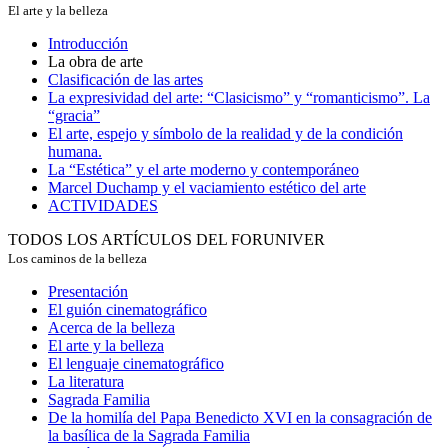
El arte y la belleza
Introducción
La obra de arte
Clasificación de las artes
La expresividad del arte: “Clasicismo” y “romanticismo”. La
“gracia”
El arte, espejo y símbolo de la realidad y de la condición
humana.
La “Estética” y el arte moderno y contemporáneo
Marcel Duchamp y el vaciamiento estético del arte
ACTIVIDADES
TODOS LOS ARTÍCULOS DEL FORUNIVER
Los caminos de la belleza
Presentación
El guión cinematográfico
Acerca de la belleza
El arte y la belleza
El lenguaje cinematográfico
La literatura
Sagrada Familia
De la homilía del Papa Benedicto XVI en la consagración de
la basílica de la Sagrada Familia