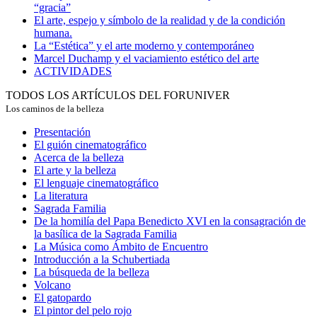
“gracia”
El arte, espejo y símbolo de la realidad y de la condición
humana.
La “Estética” y el arte moderno y contemporáneo
Marcel Duchamp y el vaciamiento estético del arte
ACTIVIDADES
TODOS LOS ARTÍCULOS DEL FORUNIVER
Los caminos de la belleza
Presentación
El guión cinematográfico
Acerca de la belleza
El arte y la belleza
El lenguaje cinematográfico
La literatura
Sagrada Familia
De la homilía del Papa Benedicto XVI en la consagración de
la basílica de la Sagrada Familia
La Música como Ámbito de Encuentro
Introducción a la Schubertiada
La búsqueda de la belleza
Volcano
El gatopardo
El pintor del pelo rojo