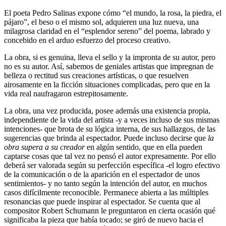
El poeta Pedro Salinas expone cómo “el mundo, la rosa, la piedra, el
pájaro”, el beso o el mismo sol, adquieren una luz nueva, una
milagrosa claridad en el “esplendor sereno” del poema, labrado y
concebido en el arduo esfuerzo del proceso creativo.
La obra, si es genuina, lleva el sello y la impronta de su autor, pero
no es su autor. Así, sabemos de geniales artistas que impregnan de
belleza o rectitud sus creaciones artísticas, o que resuelven
airosamente en la ficción situaciones complicadas, pero que en la
vida real naufragaron estrepitosamente.
La obra, una vez producida, posee además una existencia propia,
independiente de la vida del artista -y a veces incluso de sus mismas
intenciones- que brota de su lógica interna, de sus hallazgos, de las
sugerencias que brinda al espectador. Puede incluso decirse que
la
obra supera a su creador
en algún sentido, que en ella pueden
captarse cosas que tal vez no pensó el autor expresamente. Por ello
deberá ser valorada según su perfección específica -el logro efectivo
de la comunicación o de la aparición en el espectador de unos
sentimientos- y no tanto según la intención del autor, en muchos
casos difícilmente reconocible. Permanece abierta a las múltiples
resonancias que puede inspirar al espectador. Se cuenta que al
compositor Robert Schumann le preguntaron en cierta ocasión qué
significaba la pieza que había tocado; se giró de nuevo hacia el