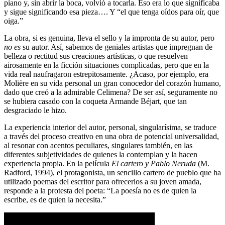
piano y, sin abrir la boca, volvió a tocarla. Eso era lo que significaba
y sigue significando esa pieza…. Y “el que tenga oídos para oír, que
oiga.”
La obra, si es genuina, lleva el sello y la impronta de su autor, pero
no es
su autor. Así, sabemos de geniales artistas que impregnan de
belleza o rectitud sus creaciones artísticas, o que resuelven
airosamente en la ficción situaciones complicadas, pero que en la
vida real naufragaron estrepitosamente. ¿Acaso, por ejemplo, era
Molière en su vida personal un gran conocedor del corazón humano,
dado que creó a la admirable Celimena? De ser así, seguramente no
se hubiera casado con la coqueta Armande Béjart, que tan
desgraciado le hizo.
La experiencia interior del autor, personal, singularísima, se traduce
a través del proceso creativo en una obra de potencial universalidad,
al resonar con acentos peculiares, singulares también, en las
diferentes subjetividades de quienes la contemplan y la hacen
experiencia propia. En la película
El cartero y Pablo Neruda
(M.
Radford, 1994), el protagonista, un sencillo cartero de pueblo que ha
utilizado poemas del escritor para ofrecerlos a su joven amada,
responde a la protesta del poeta: “La poesía no es de quien la
escribe, es de quien la necesita.”