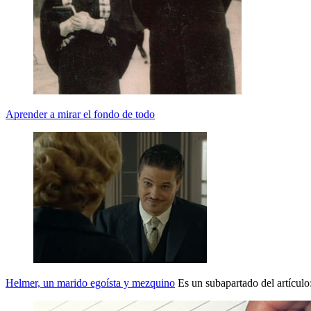
Aprender a mirar el fondo de todo
Helmer, un marido egoísta y mezquino
Es un subapartado del artículo