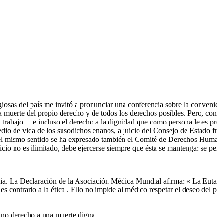
iosas del país me invitó a pronunciar una conferencia sobre la conveni
la muerte del propio derecho y de todos los derechos posibles. Pero, cont
el trabajo… e incluso el derecho a la dignidad que como persona le es 
dio de vida de los susodichos enanos, a juicio del Consejo de Estado fr
el mismo sentido se ha expresado también el Comité de Derechos Humano
io no es ilimitado, debe ejercerse siempre que ésta se mantenga: se per
asia. La Declaración de la Asociación Médica Mundial afirma: « La Eutanas
es contrario a la ética . Ello no impide al médico respetar el deseo del p
 no derecho a una muerte digna.