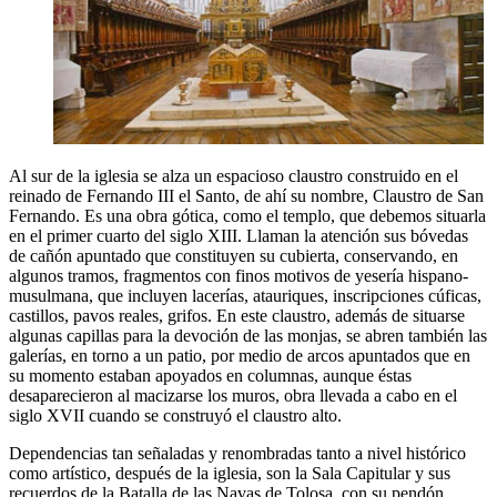
Al sur de la iglesia se alza un espacioso claustro construido en el
reinado de Fernando III el Santo, de ahí su nombre, Claustro de San
Fernando. Es una obra gótica, como el templo, que debemos situarla
en el primer cuarto del siglo XIII. Llaman la atención sus bóvedas
de cañón apuntado que constituyen su cubierta, conservando, en
algunos tramos, fragmentos con finos motivos de yesería hispano-
musulmana, que incluyen lacerías, atauriques, inscripciones cúficas,
castillos, pavos reales, grifos. En este claustro, además de situarse
algunas capillas para la devoción de las monjas, se abren también las
galerías, en torno a un patio, por medio de arcos apuntados que en
su momento estaban apoyados en columnas, aunque éstas
desaparecieron al macizarse los muros, obra llevada a cabo en el
siglo XVII cuando se construyó el claustro alto.
Dependencias tan señaladas y renombradas tanto a nivel histórico
como artístico, después de la iglesia, son la Sala Capitular y sus
recuerdos de la Batalla de las Navas de Tolosa, con su pendón,