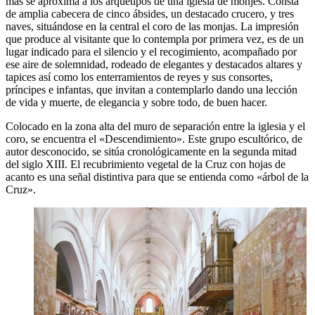
más se aproxima a los arquetipos de una iglesia de monjes. Consta
de amplia cabecera de cinco ábsides, un destacado crucero, y tres
naves, situándose en la central el coro de las monjas. La impresión
que produce al visitante que lo contempla por primera vez, es de un
lugar indicado para el silencio y el recogimiento, acompañado por
ese aire de solemnidad, rodeado de elegantes y destacados altares y
tapices así como los enterramientos de reyes y sus consortes,
príncipes e infantas, que invitan a contemplarlo dando una lección
de vida y muerte, de elegancia y sobre todo, de buen hacer.
Colocado en la zona alta del muro de separación entre la iglesia y el
coro, se encuentra el «Descendimiento». Este grupo escultórico, de
autor desconocido, se sitúa cronológicamente en la segunda mitad
del siglo XIII. El recubrimiento vegetal de la Cruz con hojas de
acanto es una señal distintiva para que se entienda como «árbol de la
Cruz».