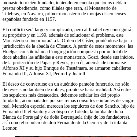
monasterio recién fundado, teniendo en cuenta que todos debían
prestar obediencia, como filiales que eran, al Monasterio de
Tulebras, en Navarra, primer monasterio de monjas cistercienses
españolas fundado en 1157.
El conflicto será largo y complicado, pero al final el rey conseguirá
su propósito y en 1199, además de solucionar el problema, este
Monasterio se incorporará a la Orden del Císter, poniéndose bajo la
jurisdicción de la abadía de Cîteaux. A partir de estos momentos, las
Huelgas constituirá una Congregación compuesta por un total de
doce abadías las afiliadas a este monasterio. Gozó, desde sus inicios,
de la protección de Papas y Reyes, y en él, además de coronarse
Alfonso XI y su hijo Enrique de Trastámara, se armaron caballeros
Fernando III, Alfonso XI, Pedro I y Juan II.
El deseo de convertirse en un auténtico panteón funerario, no sólo
de reyes sino también de nobles, pronto se haría realidad. Así entre
los sepulcros más destacados, debemos señalar los del propio
fundador, acompañados por sus reinas consortes e infantes de sangre
real. Mención especial merecen los sepulcros de don Sancho, hijo de
Fernando III el Santo y arzobispo de Toledo; la tumba de doña
Blanca de Portugal y de doña Berenguela (hija de los fundadores),
así como el sepulcro de don Fernando de la Cerda y de la infanta
Leonor.