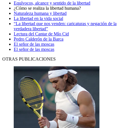
Equívocos, alcance y sentido de la libertad
¿Cómo se realiza la libertad humana?
Naturaleza humana y libertad
La libertad en la vida social
“La libertad que nos venden: caricaturas y negación de la
verdadera libertad”
Lectura del Cantar de Mío Cid
Pedro Calderón de la Barca
El señor de las moscas
El señor de las moscas
OTRAS PUBLICACIONES