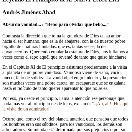
Andrés Jiménez Abad
Absurda vanidad... / "Bebo para olvidar que bebo..."
Contrasta la dirección que toma la grandeza de Dios en su amor
hacia el ser humano, que es la de abajarse, con la de nuestro pobre
orgullo de criaturas limitadas, que es, tantas veces, la de
envanecernos. Queriendo emular la estatura de Dios, nos inflamos a
veces como el sapo aquél que reventó de tanto que quiso hincharse.
En el Capitulo XI de El principito asistimos precisamente a la visita
al planeta de un pobre vanidoso. Vanidoso viene de vano, vacío,
hueco, falto de solidez. La vanidad, el engreimiento y la presunción
son muchas veces una pobre careta, un escaparate que se engalana
hasta el ridículo de tanto querer aparentar lo que no se es.
Por eso, ya desde el principio, llama la atención ese personaje que,
nada más ver al principito desde lejos, exclamó:
“-¡Ah, ah! ¡He aquí
la visita de un admirador!”
Ocurre que, como el rey del planeta anterior, que pensaba que todos
los hombres eran sus súbditos, para los vanidosos, los demás son
admiradores. Su mirada está deformada por sus prejuicios o por su