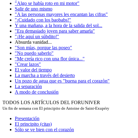
"Algo se había roto en mi motor"
Salir de uno mismo
"A las personas mayores les encantan las cifras"
"¡Cuidado con los baobabs!"
Y una mañana, a la hora de la salida del sol...
"Era demasiado joven para saber amarla"
"¡He aquí un súbdito!"
Absurda vanidad...
"Son mías, porque las poseo"
"No puedo saberlo"
"Me creía rico con una flor única..."
"Crear lazos"
El valor del tiempo
La marcha a través del desierto
Un pozo de agua que es "buena para el corazòn"
La separación
A modo de conclusión
TODOS LOS ARTÍCULOS DEL FORUNIVER
Un fin de semana con El principito de Antoine de Saint-Exupéry
Presentación
El principito (citas)
Sólo se ve bien con el corazón