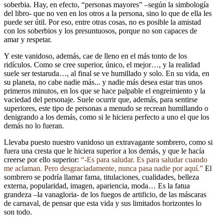
soberbia. Hay, en efecto, “personas mayores” –según la simbología
del libro- que no ven en los otros a la persona, sino lo que de ella les
puede ser útil. Por eso, entre otras cosas, no es posible la amistad
con los soberbios y los presuntuosos, porque no son capaces de
amar y respetar.
Y este vanidoso, además, cae de lleno en el más tonto de los
ridículos. Como se cree superior, único, el mejor…, y la realidad
suele ser testaruda…, al final se ve humillado y solo. En su vida, en
su planeta, no cabe nadie más... y nadie más desea estar tras unos
primeros minutos, en los que se hace palpable el engreimiento y la
vaciedad del personaje. Suele ocurrir que, además, para sentirse
superiores, este tipo de personas a menudo se recrean humillando o
denigrando a los demás, como si le hiciera perfecto a uno el que los
demás no lo fueran.
Llevaba puesto nuestro vanidoso un extravagante sombrero, como si
fuera una cresta que le hiciera superior a los demás, y que le hacía
creerse por ello superior:
“-Es para saludar. Es para saludar cuando
me aclaman. Pero desgraciadamente, nunca pasa nadie por aquí.”
El
sombrero se podría llamar fama, titulaciones, cualidades, belleza
externa, popularidad, imagen, apariencia, moda… Es la fatua
grandeza –la vanagloria- de los fuegos de artificio, de las máscaras
de carnaval, de pensar que esta vida y sus limitados horizontes lo
son todo.