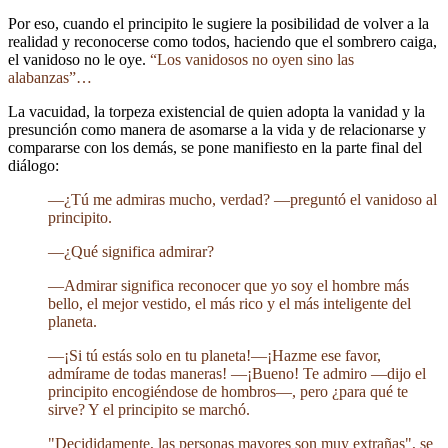
Por eso, cuando el principito le sugiere la posibilidad de volver a la
realidad y reconocerse como todos, haciendo que el sombrero caiga,
el vanidoso no le oye.
“Los vanidosos no oyen sino las
alabanzas”…
La vacuidad, la torpeza existencial de quien adopta la vanidad y la
presunción como manera de asomarse a la vida y de relacionarse y
compararse con los demás, se pone manifiesto en la parte final del
diálogo:
—¿Tú me admiras mucho, verdad? —preguntó el vanidoso al
principito.
—¿Qué significa admirar?
—Admirar significa reconocer que yo soy el hombre más
bello, el mejor vestido, el más rico y el más inteligente del
planeta.
—¡Si tú estás solo en tu planeta!—¡Hazme ese favor,
admírame de todas maneras! —¡Bueno! Te admiro —dijo el
principito encogiéndose de hombros—, pero ¿para qué te
sirve? Y el principito se marchó.
"Decididamente, las personas mayores son muy extrañas", se