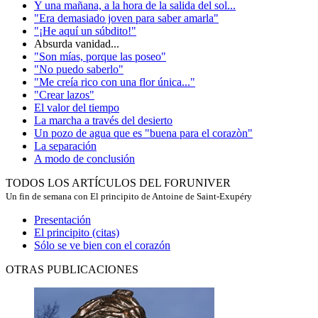
Y una mañana, a la hora de la salida del sol...
"Era demasiado joven para saber amarla"
"¡He aquí un súbdito!"
Absurda vanidad...
"Son mías, porque las poseo"
"No puedo saberlo"
"Me creía rico con una flor única..."
"Crear lazos"
El valor del tiempo
La marcha a través del desierto
Un pozo de agua que es "buena para el corazòn"
La separación
A modo de conclusión
TODOS LOS ARTÍCULOS DEL FORUNIVER
Un fin de semana con El principito de Antoine de Saint-Exupéry
Presentación
El principito (citas)
Sólo se ve bien con el corazón
OTRAS PUBLICACIONES