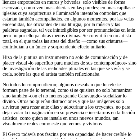
lienzos empotrados en muros y bóvedas, solo visibles de forma
escorzada, como ventanas abiertas en las paredes; en unas capillas e
iglesias cuya arquitectura e iluminación intentaba controlar; que
estarían también acompañados, en algunos momentos, por las velas
encendidas, los oficiantes de una liturgia, por la música y las
palabras sagradas, tal vez ininteligibles por ser pronunciadas en latín,
pero no por ello palabras menos divinas. Se convirtió en un artista
total, en el que todas las artes del diseño —como sus criaturas—
contribuían a un único y sorprendente efecto unitario.
Hizo de la pintura un instrumento no solo de comunicación y de
placer visual -lo superfluo para muchos de sus contemporáneos- sino
de investigación de las realidades plurales en las que se vivía y se
creía, sobre las que el artista también reflexionaba.
No todos lo comprendieron; algunos deseaban que lo celeste
formara parte de lo terrenal, como si se quisiera no solo humanizar
sino también -con el no menos grande Caravaggio- socializar lo
divino. Otros no querían distracciones y que las imágenes solo
sirvieran para rezar ante ellas y adoctrinar a los creyentes, no para
dejar volar la imaginación en su presencia e insertarnos en la ficción
artística, como quien se instala en unos nuevos mundos, tan
visualmente reales como este que vemos y vivimos.
El Greco todavía nos fascina por esa capacidad de hacer creíble lo