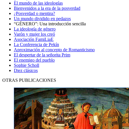
El mundo de las ideologías
Bienvenidos a la era de la posverdad
¿Posverdad o mentira?
Un mundo dividido en pedazos
“GÉNERO”: Una introducción sencilla
La ideología de género
Varón y mujer los creó
Asociación FamiLiaE
La Conferencia de Pekín
Aproximación al concepto de Romanticismo
El despertar de la señorita Prim
El enemigo del pueblo
Sophie Scholl
Diez clásicos
OTRAS PUBLICACIONES