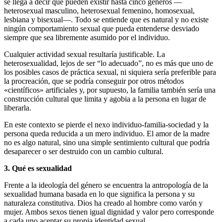
se llega a decir que pueden existir hasta cinco géneros —
heterosexual masculino, heterosexual femenino, homosexual,
lesbiana y bisexual—. Todo se entiende que es natural y no existe
ningún comportamiento sexual que pueda entenderse desviado
siempre que sea libremente asumido por el individuo.
Cualquier actividad sexual resultaría justificable. La
heterosexualidad, lejos de ser “lo adecuado”, no es más que uno de
los posibles casos de práctica sexual, ni siquiera sería preferible para
la procreación, que se podría conseguir por otros métodos
«científicos» artificiales y, por supuesto, la familia también sería una
construcción cultural que limita y agobia a la persona en lugar de
liberarla.
En este contexto se pierde el nexo individuo-familia-sociedad y la
persona queda reducida a un mero individuo. El amor de la madre
no es algo natural, sino una simple sentimiento cultural que podría
desaparecer o ser destruido con un cambio cultural.
3. Qué es sexualidad
Frente a la ideología del género se encuentra la antropología de la
sexualidad humana basada en lo que significa la persona y su
naturaleza constitutiva. Dios ha creado al hombre como varón y
mujer. Ambos sexos tienen igual dignidad y valor pero corresponde
a cada uno aceptar su propia identidad sexual.