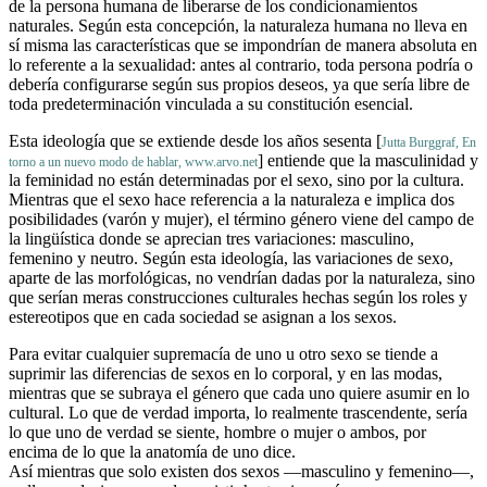
de la persona humana de liberarse de los condicionamientos
naturales. Según esta concepción, la naturaleza humana no lleva en
sí misma las características que se impondrían de manera absoluta en
lo referente a la sexualidad: antes al contrario, toda persona podría o
debería configurarse según sus propios deseos, ya que sería libre de
toda predeterminación vinculada a su constitución esencial.
Esta ideología que se extiende desde los años sesenta [
Jutta Burggraf, En
] entiende que la masculinidad y
torno a un nuevo modo de hablar, www.arvo.net
la feminidad no están determinadas por el sexo, sino por la cultura.
Mientras que el sexo hace referencia a la naturaleza e implica dos
posibilidades (varón y mujer), el término género viene del campo de
la lingüística donde se aprecian tres variaciones: masculino,
femenino y neutro. Según esta ideología, las variaciones de sexo,
aparte de las morfológicas, no vendrían dadas por la naturaleza, sino
que serían meras construcciones culturales hechas según los roles y
estereotipos que en cada sociedad se asignan a los sexos.
Para evitar cualquier supremacía de uno u otro sexo se tiende a
suprimir las diferencias de sexos en lo corporal, y en las modas,
mientras que se subraya el género que cada uno quiere asumir en lo
cultural. Lo que de verdad importa, lo realmente trascendente, sería
lo que uno de verdad se siente, hombre o mujer o ambos, por
encima de lo que la anatomía de uno dice.
Así mientras que solo existen dos sexos —masculino y femenino—,