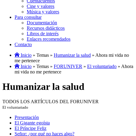
Cuentacuentos
Cine y valores
Música y valores
Para consultar
Documentación
Recursos didácticos
Libros de interés
Enlaces recomendados
Contacto
Inicio
» Temas »
Humanizar la salud
» Ahora mi vida no
me pertenece
Inicio
» Temas »
FORUNIVER
»
El voluntariado
» Ahora
mi vida no me pertenece
Humanizar la salud
TODOS LOS ARTÍCULOS DEL FORUNIVER
El voluntariado
Presentación
El Gigante egoísta
El Príncipe Feliz
Señor: ¿por qué no haces algo?