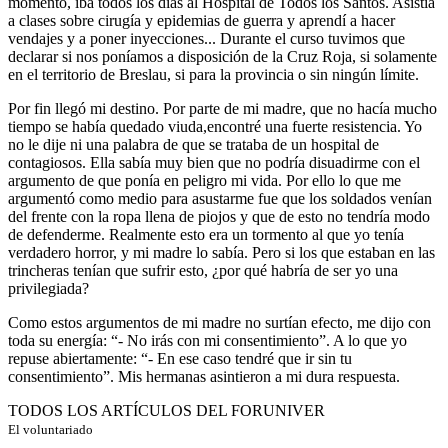
momento, iba todos los días al Hospital de Todos los Santos. Asistía
a clases sobre cirugía y epidemias de guerra y aprendí a hacer
vendajes y a poner inyecciones... Durante el curso tuvimos que
declarar si nos poníamos a disposición de la Cruz Roja, si solamente
en el territorio de Breslau, si para la provincia o sin ningún límite.
Por fin llegó mi destino. Por parte de mi madre, que no hacía mucho
tiempo se había quedado viuda,encontré una fuerte resistencia. Yo
no le dije ni una palabra de que se trataba de un hospital de
contagiosos. Ella sabía muy bien que no podría disuadirme con el
argumento de que ponía en peligro mi vida. Por ello lo que me
argumentó como medio para asustarme fue que los soldados venían
del frente con la ropa llena de piojos y que de esto no tendría modo
de defenderme. Realmente esto era un tormento al que yo tenía
verdadero horror, y mi madre lo sabía. Pero si los que estaban en las
trincheras tenían que sufrir esto, ¿por qué habría de ser yo una
privilegiada?
Como estos argumentos de mi madre no surtían efecto, me dijo con
toda su energía: “- No irás con mi consentimiento”. A lo que yo
repuse abiertamente: “- En ese caso tendré que ir sin tu
consentimiento”. Mis hermanas asintieron a mi dura respuesta.
TODOS LOS ARTÍCULOS DEL FORUNIVER
El voluntariado