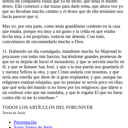
señora mi compañera viuda que ya he dicho, que tenía el mismo
deseo. Ella comenzó a dar trazas para darle renta, que ahora veo yo
que no llevaban mucho camino y el deseo que de ello teníamos nos
hacía parecer que sí.
Mas yo, por otra parte, como tenía grandísimo contento en la casa
que estaba, porque era muy a mi gusto y la celda en que estaba
hecha muy a mi propósito, todavía me detenía. Con todo,
concertamos de encomendarlo mucho a Dios.
11. Habiendo un día comulgado, mandóme mucho Su Majestad lo
procurase con todas mis fuerzas, haciéndome grandes promesas de
que no se dejaría de hacer el monasterio, y que se serviría mucho en
él, y que se llamase San José, y que a la una puerta nos guardaría él
y nuestra Señora la otra, y que Cristo andaría con nosotras, y que
sería una estrella que diese de sí gran resplandor, y que, aunque las
religiones estaban relajadas, que no pensase se servía poco en ellas;
que qué sería del mundo si no fuese por los religiosos; que dijese a
mi confesor esto que me mandaba, y que le rogaba El que no fuese
contra ello ni me lo estorbase.”
TODOS LOS ARTÍCULOS DEL FORUNIVER
Teresa de Jesús
Presentación
Santa Teresa de Jesús,