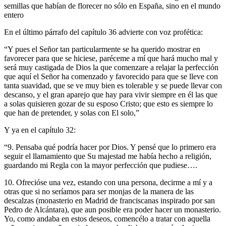
semillas que habían de florecer no sólo en España, sino en el mundo
entero
En el último párrafo del capítulo 36 advierte con voz profética:
“Y pues el Señor tan particularmente se ha querido mostrar en
favorecer para que se hiciese, paréceme a mí que hará mucho mal y
será muy castigada de Dios la que comenzare a relajar la perfección
que aquí el Señor ha comenzado y favorecido para que se lleve con
tanta suavidad, que se ve muy bien es tolerable y se puede llevar con
descanso, y el gran aparejo que hay para vivir siempre en él las que
a solas quisieren gozar de su esposo Cristo; que esto es siempre lo
que han de pretender, y solas con El solo,”
Y ya en el capítulo 32:
“9. Pensaba qué podría hacer por Dios. Y pensé que lo primero era
seguir el llamamiento que Su majestad me había hecho a religión,
guardando mi Regla con la mayor perfección que pudiese….
10. Ofrecióse una vez, estando con una persona, decirme a mí y a
otras que si no seríamos para ser monjas de la manera de las
descalzas (monasterio en Madrid de franciscanas inspirado por san
Pedro de Alcántara), que aun posible era poder hacer un monasterio.
Yo, como andaba en estos deseos, comencélo a tratar con aquella