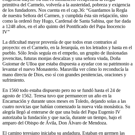
primitiva del Carmelo, volvería a la austeridad, pobreza y exigencia
de los fundadores. Nos cuenta en el cap.36: “Guardamos la Regla
de nuestra Señora del Carmen, y cumplida ésta sin relajación, sino
como la ordenó fray Hugo, Cardenal de Santa Sabina, que fue dada
a 1248 años, en el año quinto del Pontificado del Papa Inocencio
IV”
La dificultad mayor provenía de que todos eran contrarios al
proyecto: en el Carmelo, en la Jerarquía, en los letrados y hasta en el
pueblo. Sólo Jesús seguía en el empeño, un grupito de ilusionadas
jovencitas, futuras monjas descalzas y una señora viuda, Doña
Guiomar de Ulloa que estaba dispuesta a ayudar con su patrimonio a
levantar el nuevo Monasterio. Maravilla ver cómo lo reconducía la
mano directa de Dios, eso sí con grandes penitencias, oraciones y
sufrimiento.
En 1560 todo estaba dispuesto pero no se fundó hasta el 24 de
agosto de 1562. Teresa tuvo que permanecer un año en la
Encarnación y durante unos meses en Toledo, dejando solas a las
cuatro novicias que habían comenzado la nueva vida monástica. Su
alegría llegó al enterarse de que una bula del Papa Eugenio IV
autorizaba la fundación y que nacía, durante un tiempo, bajo el
amparo del Obispo de Ávila, Don Álvaro de Mendoza.
El camino teresiano iniciaba su andadura. Estaban en germen las