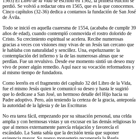
1563) El
Libro de la Vida
se escribió en 1562, la primera edición se
perdió. Se volvió a redactar otra en 1565, que es la que conocemos.
Cinco capítulos (32-36) dedica a contarnos la fundación de San José
de Ávila.
Todo se inició en aquella cuaresma de 1554, (acababa de cumplir 39
años de edad), cuando contempló conmovida el rostro dolorido de
Cristo. Su crecimiento espiritual se acelera. Recibe numerosas
gracias a veces con visiones muy vivas de un Jesús tan cercano que
le hablaba con naturalidad y sencillez. Una, espeluznante: la
contemplación del infierno y la de las numerosas almas que se
perdían. Fue un revulsivo. Desde ese momento sintió un deseo muy
vivo de poner algún remedio. Aquí nace su vocación reformadora y
al mismo tiempo de fundadora.
Como leeréis en el fragmento del capítulo 32 del Libro de la Vida,
fue el mismo Jesús quien le comunicó su deseo y hasta le sugirió
que lo dedicase a San José, un hermoso detalle del Hijo hacia su
Padre adoptivo. Pero, aún teniendo la certeza de la gracia, anteponía
la autoridad de la Iglesia y de las Escrituras
No era tarea fácil, empezando por su situación personal, una celda
amplia y con hermosas vistas y un excusar en las demás religiosas lo
que al menos externamente parecía relajación y favorecía el
escándalo. La Santa sabía que la decisión tenía que suponer
exigencia mayor. Su nuevo monasterio recuperaría la Regla