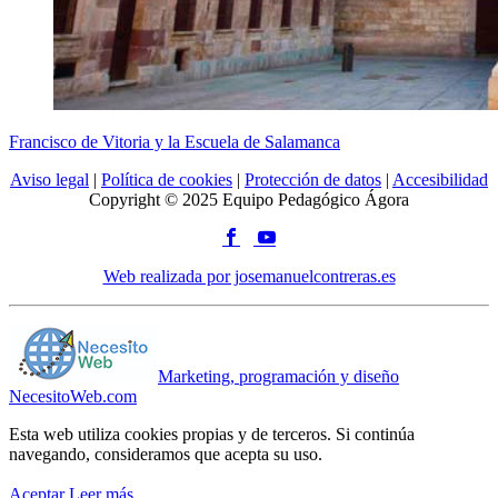
Francisco de Vitoria y la Escuela de Salamanca
Aviso legal
|
Política de cookies
|
Protección de datos
|
Accesibilidad
Copyright © 2025 Equipo Pedagógico Ágora
Web realizada por josemanuelcontreras.es
Marketing, programación y diseño
NecesitoWeb.com
Esta web utiliza cookies propias y de terceros. Si continúa
navegando, consideramos que acepta su uso.
Aceptar
Leer más