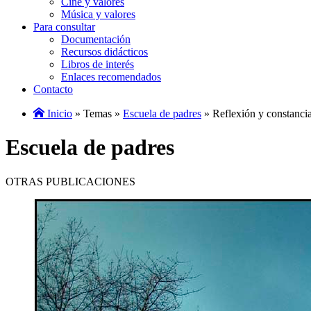
Cine y valores
Música y valores
Para consultar
Documentación
Recursos didácticos
Libros de interés
Enlaces recomendados
Contacto
Inicio
» Temas »
Escuela de padres
» Reflexión y constancia
Escuela de padres
OTRAS PUBLICACIONES