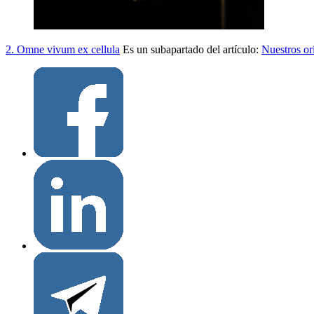
2. Omne vivum ex cellula
Es un subapartado del artículo:
Nuestros or