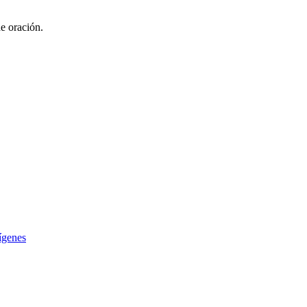
de oración.
ígenes