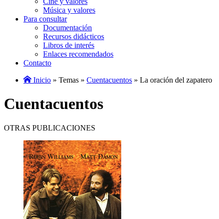
Cine y valores
Música y valores
Para consultar
Documentación
Recursos didácticos
Libros de interés
Enlaces recomendados
Contacto
Inicio
» Temas »
Cuentacuentos
» La oración del zapatero
Cuentacuentos
OTRAS PUBLICACIONES