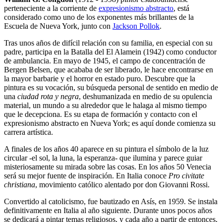
perteneciente a la corriente de
expresionismo abstracto
, está
considerado como uno de los exponentes más brillantes de la
Escuela de Nueva York, junto con
Jackson Pollok
.
Tras unos años de difícil relación con su familia, en especial con su
padre, participa en la Batalla del El Alamein (1942) como conductor
de ambulancia. En mayo de 1945, el campo de concentración de
Bergen Belsen, que acababa de ser liberado, le hace encontrarse en
la mayor barbarie y el horror en estado puro. Descubre que la
pintura es su vocación, su búsqueda personal de sentido en medio de
una
ciudad rota y negra
, deshumanizada en medio de su opulencia
material, un mundo a su alrededor que le halaga al mismo tiempo
que le decepciona. Es su etapa de formación y contacto con el
expresionismo abstracto en Nueva York; es aquí donde comienza su
carrera artística.
A finales de los años 40 aparece en su pintura el símbolo de la luz
circular -el sol, la luna, la esperanza- que ilumina y parece guiar
misteriosamente su mirada sobre las cosas. En los años 50 Venecia
será su mejor fuente de inspiración. En Italia conoce
Pro civitate
christiana
, movimiento católico alentado por don Giovanni Rossi.
Convertido al catolicismo, fue bautizado en Asís, en 1959. Se instala
definitivamente en Italia al año siguiente. Durante unos pocos años
se dedicará a pintar temas religiosos, y cada año a partir de entonces,