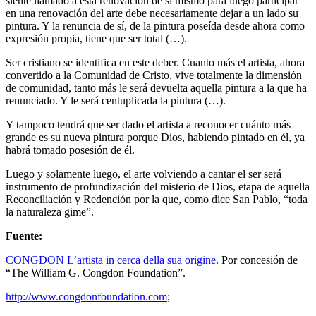
siente llamado a esta renovación de sí mismo para luego participar
en una renovación del arte debe necesariamente dejar a un lado su
pintura. Y la renuncia de sí, de la pintura poseída desde ahora como
expresión propia, tiene que ser total (…).
Ser cristiano se identifica en este deber. Cuanto más el artista, ahora
convertido a la Comunidad de Cristo, vive totalmente la dimensión
de comunidad, tanto más le será devuelta aquella pintura a la que ha
renunciado. Y le será centuplicada la pintura (…).
Y tampoco tendrá que ser dado el artista a reconocer cuánto más
grande es su nueva pintura porque Dios, habiendo pintado en él, ya
habrá tomado posesión de él.
Luego y solamente luego, el arte volviendo a cantar el ser será
instrumento de profundización del misterio de Dios, etapa de aquella
Reconciliación y Redención por la que, como dice San Pablo, “toda
la naturaleza gime”.
Fuente:
CONGDON L’artista in cerca della sua origine
. Por concesión de
“The William G. Congdon Foundation”.
http://www.congdonfoundation.com
;