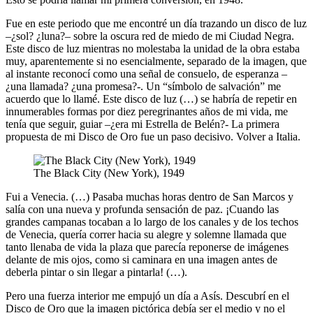
Fue en este periodo que me encontré un día trazando un disco de luz
–¿sol? ¿luna?– sobre la oscura red de miedo de mi Ciudad Negra.
Este disco de luz mientras no molestaba la unidad de la obra estaba
muy, aparentemente si no esencialmente, separado de la imagen, que
al instante reconocí como una señal de consuelo, de esperanza –
¿una llamada? ¿una promesa?-. Un “símbolo de salvación” me
acuerdo que lo llamé. Este disco de luz (…) se habría de repetir en
innumerables formas por diez peregrinantes años de mi vida, me
tenía que seguir, guiar –¿era mi Estrella de Belén?- La primera
propuesta de mi Disco de Oro fue un paso decisivo. Volver a Italia.
The Black City (New York), 1949
Fui a Venecia. (…) Pasaba muchas horas dentro de San Marcos y
salía con una nueva y profunda sensación de paz. ¡Cuando las
grandes campanas tocaban a lo largo de los canales y de los techos
de Venecia, quería correr hacia su alegre y solemne llamada que
tanto llenaba de vida la plaza que parecía reponerse de imágenes
delante de mis ojos, como si caminara en una imagen antes de
deberla pintar o sin llegar a pintarla! (…).
Pero una fuerza interior me empujó un día a Asís. Descubrí en el
Disco de Oro que la imagen pictórica debía ser el medio y no el