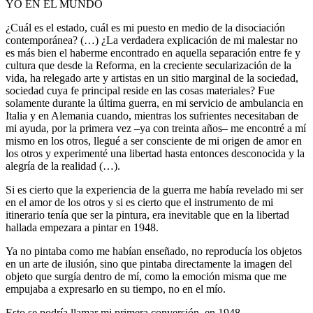
YO EN EL MUNDO
¿Cuál es el estado, cuál es mi puesto en medio de la disociación
contemporánea? (…) ¿La verdadera explicación de mi malestar no
es más bien el haberme encontrado en aquella separación entre fe y
cultura que desde la Reforma, en la creciente secularización de la
vida, ha relegado arte y artistas en un sitio marginal de la sociedad,
sociedad cuya fe principal reside en las cosas materiales? Fue
solamente durante la última guerra, en mi servicio de ambulancia en
Italia y en Alemania cuando, mientras los sufrientes necesitaban de
mi ayuda, por la primera vez –ya con treinta años– me encontré a mí
mismo en los otros, llegué a ser consciente de mi origen de amor en
los otros y experimenté una libertad hasta entonces desconocida y la
alegría de la realidad (…).
Si es cierto que la experiencia de la guerra me había revelado mi ser
en el amor de los otros y si es cierto que el instrumento de mi
itinerario tenía que ser la pintura, era inevitable que en la libertad
hallada empezara a pintar en 1948.
Ya no pintaba como me habían enseñado, no reproducía los objetos
en un arte de ilusión, sino que pintaba directamente la imagen del
objeto que surgía dentro de mí, como la emoción misma que me
empujaba a expresarlo en su tiempo, no en el mío.
Esto se podría llamar mi primera conversión, en 1948.