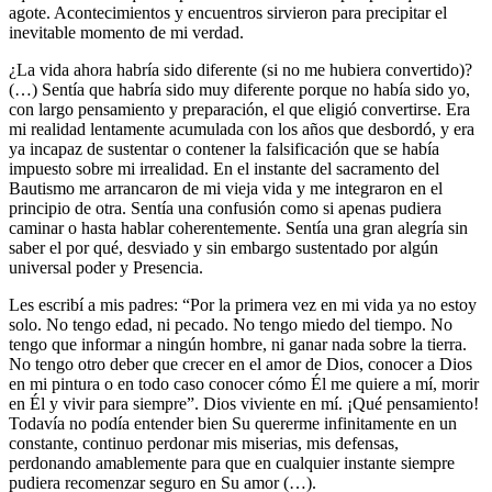
agote. Acontecimientos y encuentros sirvieron para precipitar el
inevitable momento de mi verdad.
¿La vida ahora habría sido diferente (si no me hubiera convertido)?
(…) Sentía que habría sido muy diferente porque no había sido yo,
con largo pensamiento y preparación, el que eligió convertirse. Era
mi realidad lentamente acumulada con los años que desbordó, y era
ya incapaz de sustentar o contener la falsificación que se había
impuesto sobre mi irrealidad. En el instante del sacramento del
Bautismo me arrancaron de mi vieja vida y me integraron en el
principio de otra. Sentía una confusión como si apenas pudiera
caminar o hasta hablar coherentemente. Sentía una gran alegría sin
saber el por qué, desviado y sin embargo sustentado por algún
universal poder y Presencia.
Les escribí a mis padres: “Por la primera vez en mi vida ya no estoy
solo. No tengo edad, ni pecado. No tengo miedo del tiempo. No
tengo que informar a ningún hombre, ni ganar nada sobre la tierra.
No tengo otro deber que crecer en el amor de Dios, conocer a Dios
en mi pintura o en todo caso conocer cómo Él me quiere a mí, morir
en Él y vivir para siempre”. Dios viviente en mí. ¡Qué pensamiento!
Todavía no podía entender bien Su quererme infinitamente en un
constante, continuo perdonar mis miserias, mis defensas,
perdonando amablemente para que en cualquier instante siempre
pudiera recomenzar seguro en Su amor (…).