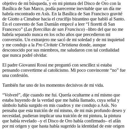
objetivo de mi búsqueda, y en mi pintura del Disco de Oro con la
Basílica de San Marco, podía parecerme inevitable que un día me
habría encontrado en Asís. En la Basílica de San Francisco gravité
de Giotto a Cimabue hacia el crucifijo bizantino que habló al Santo.
En el convento de San Damián empecé a leer “I fioretti di San
Francesco” (
Las florecillas de san Francisco
) –libro del que no me
habría separado nunca en los ocho años que precedieron mi
conversión. Un extranjero me sacó de mi soledad y de mi inquietud
y me condujo a la
Pro Civitate Christiana
donde, aunque
desconocido por sus miembros, me saludaron con tal cordialidad
que nunca podré olvidar.
El padre Giovanni Rossi me preguntó con sencillez si estaba
pensando convertirme al catolicismo. Mi poco convincente “no” fue
una confesión.
También fue uno de los momentos decisivos de mi vida.
“Volveré”, dije cuando me fui. Quería ocultarme a mí mismo que
estaba huyendo de la verdad que me había llamado, cuya señal y
símbolo había surgido en mis cuadros y me condujo a Asís. No
pensaba que esta traición de mí mismo, de mi más profundo deseo y
necesidad, pudieran implicar una traición de mi pintura, la pintura
que había revelado –y el Disco de Oro había confirmado– el afán
por mi origen y que hasta había sugerido la identidad de este origen