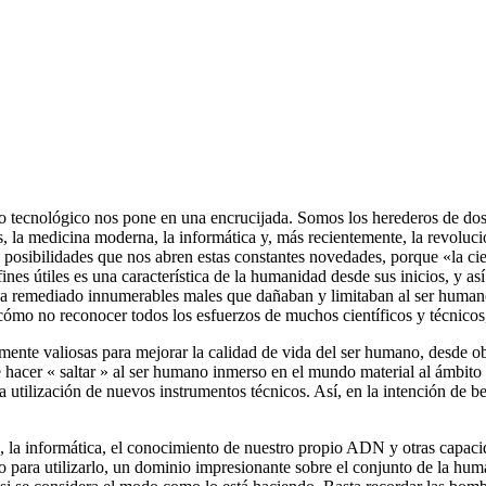
tecnológico nos pone en una encrucijada. Somos los herederos de dos si
cas, la medicina moderna, la informática y, más recientemente, la revoluci
as posibilidades que nos abren estas constantes novedades, porque «la ci
fines útiles es una característica de la humanidad desde sus inicios, y a
ha remediado innumerables males que dañaban y limitaban al ser humano
cómo no reconocer todos los esfuerzos de muchos científicos y técnicos,
mente valiosas para mejorar la calidad de vida del ser humano, desde ob
e hacer « saltar » al ser humano inmerso en el mundo material al ámbito
 utilización de nuevos instrumentos técnicos. Así, en la intención de be
ía, la informática, el conocimiento de nuestro propio ADN y otras capa
o para utilizarlo, un dominio impresionante sobre el conjunto de la h