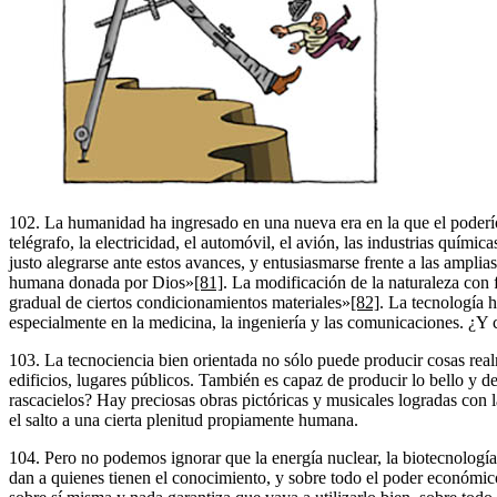
102. La humanidad ha ingresado en una nueva era en la que el poderío 
telégrafo, la electricidad, el automóvil, el avión, las industrias quími
justo alegrarse ante estos avances, y entusiasmarse frente a las ampli
humana donada por Dios»
[81]
. La modificación de la naturaleza con 
gradual de ciertos condicionamientos materiales»
[82]
. La tecnología 
especialmente en la medicina, la ingeniería y las comunicaciones. ¿Y 
103. La tecnociencia bien orientada no sólo puede producir cosas real
edificios, lugares públicos. También es capaz de producir lo bello y d
rascacielos? Hay preciosas obras pictóricas y musicales logradas con la
el salto a una cierta plenitud propiamente humana.
104. Pero no podemos ignorar que la energía nuclear, la biotecnolog
dan a quienes tienen el conocimiento, y sobre todo el poder económic