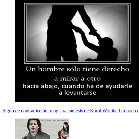
Signo de contradicción: magistral síntesis de Karol Wojtila. Un poco d