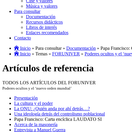
Cine y valores
Música y valores
Para consultar
Documentación
Recursos didácticos
Libros de interés
Enlaces recomendados
Contacto
Inicio
» Para consultar »
Documentación
» Papa Francisco:
Inicio
» Temas »
FORUNIVER
»
Poderes ocultos y el ‘nu
Artículos de referencia
TODOS LOS ARTÍCULOS DEL FORUNIVER
Poderes ocultos y el ‘nuevo orden mundial’
Presentación
La cultura y el poder
La ONU: ¿Quién anda por ahí detrás…?
Una ideología detrás del controlismo poblacional
Papa Francisco: Carta encíclica LAUDATO SI
Acerca de la masonería
Entrevista a Manuel Guerra