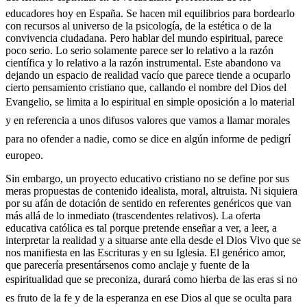
educadores hoy en España. Se hacen mil equilibrios para bordearlo
con recursos al universo de la psicología, de la estética o de la
convivencia ciudadana. Pero hablar del mundo espiritual, parece
poco serio. Lo serio solamente parece ser lo relativo a la razón
científica y lo relativo a la razón instrumental. Este abandono va
dejando un espacio de realidad vacío que parece tiende a ocuparlo
cierto pensamiento cristiano que, callando el nombre del Dios del
Evangelio, se limita a lo espiritual en simple oposición a lo material
y en referencia a unos difusos valores que vamos a llamar morales
para no ofender a nadie, como se dice en algún informe de pedigrí
europeo.
Sin embargo, un proyecto educativo cristiano no se define por sus
meras propuestas de contenido idealista, moral, altruista. Ni siquiera
por su afán de dotación de sentido en referentes genéricos que van
más allá de lo inmediato (trascendentes relativos). La oferta
educativa católica es tal porque pretende enseñar a ver, a leer, a
interpretar la realidad y a situarse ante ella desde el Dios Vivo que se
nos manifiesta en las Escrituras y en su Iglesia. El genérico amor,
que parecería presentársenos como anclaje y fuente de la
espiritualidad que se preconiza, durará como hierba de las eras si no
es fruto de la fe y de la esperanza en ese Dios al que se oculta para