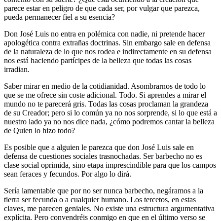
parece estar en peligro de que cada ser, por vulgar que parezca,
pueda permanecer fiel a su esencia?
Don José Luis no entra en polémica con nadie, ni pretende hacer
apologética contra extrañas doctrinas. Sin embargo sale en defensa
de la naturaleza de lo que nos rodea e indirectamente en su defensa
nos está haciendo partícipes de la belleza que todas las cosas
irradian.
Saber mirar en medio de la cotidianidad. Asombrarnos de todo lo
que se me ofrece sin coste adicional. Todo. Si aprendes a mirar el
mundo no te parecerá gris. Todas las cosas proclaman la grandeza
de su Creador; pero si lo común ya no nos sorprende, si lo que está a
nuestro lado ya no nos dice nada, ¿cómo podremos cantar la belleza
de Quien lo hizo todo?
Es posible que a alguien le parezca que don José Luis sale en
defensa de cuestiones sociales trasnochadas. Ser barbecho no es
clase social oprimida, sino etapa imprescindible para que los campos
sean feraces y fecundos. Por algo lo dirá.
Sería lamentable que por no ser nunca barbecho, negáramos a la
tierra ser fecunda o a cualquier humano. Los tercetos, en estas
claves, me parecen geniales. No existe una estructura argumentativa
explícita. Pero convendréis conmigo en que en el último verso se