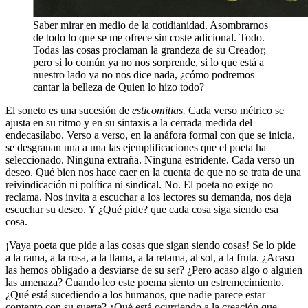
Saber mirar en medio de la cotidianidad. Asombrarnos
de todo lo que se me ofrece sin coste adicional. Todo.
Todas las cosas proclaman la grandeza de su Creador;
pero si lo común ya no nos sorprende, si lo que está a
nuestro lado ya no nos dice nada, ¿cómo podremos
cantar la belleza de Quien lo hizo todo?
El soneto es una sucesión de
esticomitias.
Cada verso métrico se
ajusta en su ritmo y en su sintaxis a la cerrada medida del
endecasílabo. Verso a verso, en la anáfora formal con que se inicia,
se desgranan una a una las ejemplificaciones que el poeta ha
seleccionado. Ninguna extraña. Ninguna estridente. Cada verso un
deseo. Qué bien nos hace caer en la cuenta de que no se trata de una
reivindicación ni política ni sindical. No. El poeta no exige no
reclama. Nos invita a escuchar a los lectores su demanda, nos deja
escuchar su deseo. Y ¿Qué pide? que cada cosa siga siendo esa
cosa.
¡Vaya poeta que pide a las cosas que sigan siendo cosas! Se lo pide
a la rama, a la rosa, a la llama, a la retama, al sol, a la fruta. ¿Acaso
las hemos obligado a desviarse de su ser? ¿Pero acaso algo o alguien
las amenaza? Cuando leo este poema siento un estremecimiento.
¿Qué está sucediendo a los humanos, que nadie parece estar
contento con su suerte? ¿Qué está ocurriendo a la creación que