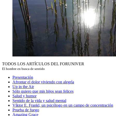
TODOS LOS ARTÍCULOS DEL FORUNIVER
El hombre en busca de sentido
Presentación
Afrontar el dolor viviendo con alegría
Up in the Air
Sólo quiero que mis hijos sean felices
Salud y humor
Sentido de la vida y salud mental
Víktor E. Frankl, un psicólogo en un campo de concentración
Prueba de fuego
Amazing Grace