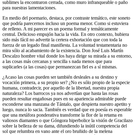
sublimes la encontraron cerrada, como muro infranqueable o paño
para nuestras lamentaciones.
En medio del poemario, destaca, por contraste temático, este soneto
que podría parecernos incluso un poema menor. Como si estuviera
de relleno. A mi parecer es un poema formal y temáticamente
central. Delicioso empujón hacia la vida. En otro contexto, hubiera
sido más fácil no advertir la certera exhortación que con toda la
fuerza de un legado final manifiesta. La voluntad testamentaria no
mira sólo al acabamiento de la existencia. Don José Luis Martín
Descalzo hombre vital donde los haya dirige su mirada a su entorno,
a las cosas más cercanas y sencilla s nada menos que para
suplicarles (a las cosas) que permanezcan fiel es a sí mismas.
¿Acaso las cosas pueden ser también desleales a su destino y
vocación primera, a su propio ser? ¿No es sólo propio de la especie
humana, contradecir, por aquello de la libertad, nuestra propia
naturaleza? Los barrocos ya nos advertían que hasta las rosas
pueden resultar engañosas pues en su apariencia admirable puede
esconderse una manzana de Tántalo, que despierta nuestro apetito y
luego, nunca lo sacia. También es verdad que en poesía es esperable
que una metáfora ponderativa transforme la flor de la retama en
valiosos diamantes o que Góngora hiperbolice la visión de Gracilazo
sobre la belleza de su dama, difundiendo la inútil competencia del
sol que relumbra en vano ante el oro bruñido de la melena