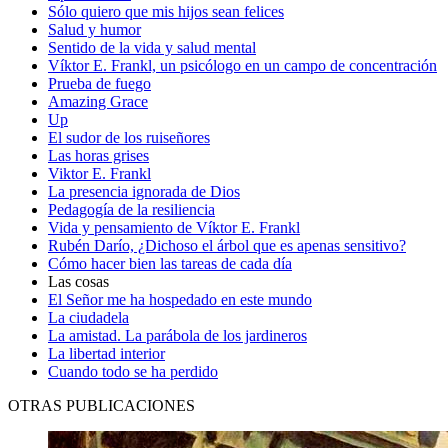
Sólo quiero que mis hijos sean felices
Salud y humor
Sentido de la vida y salud mental
Víktor E. Frankl, un psicólogo en un campo de concentración
Prueba de fuego
Amazing Grace
Up
El sudor de los ruiseñores
Las horas grises
Viktor E. Frankl
La presencia ignorada de Dios
Pedagogía de la resiliencia
Vida y pensamiento de Víktor E. Frankl
Rubén Darío, ¿Dichoso el árbol que es apenas sensitivo?
Cómo hacer bien las tareas de cada día
Las cosas
El Señor me ha hospedado en este mundo
La ciudadela
La amistad. La parábola de los jardineros
La libertad interior
Cuando todo se ha perdido
OTRAS PUBLICACIONES