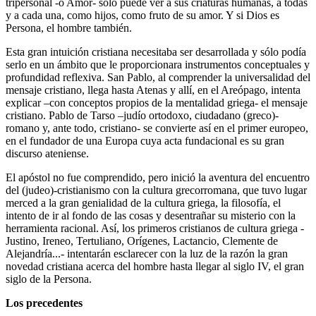
tripersonal -o Amor- sólo puede ver a sus criaturas humanas, a todas
y a cada una, como hijos, como fruto de su amor. Y si Dios es
Persona, el hombre también.
Esta gran intuición cristiana necesitaba ser desarrollada y sólo podía
serlo en un ámbito que le proporcionara instrumentos conceptuales y
profundidad reflexiva. San Pablo, al comprender la universalidad del
mensaje cristiano, llega hasta Atenas y allí, en el Areópago, intenta
explicar –con conceptos propios de la mentalidad griega- el mensaje
cristiano. Pablo de Tarso –judío ortodoxo, ciudadano (greco)-
romano y, ante todo, cristiano- se convierte así en el primer europeo,
en el fundador de una Europa cuya acta fundacional es su gran
discurso ateniense.
El apóstol no fue comprendido, pero inició la aventura del encuentro
del (judeo)-cristianismo con la cultura grecorromana, que tuvo lugar
merced a la gran genialidad de la cultura griega, la filosofía, el
intento de ir al fondo de las cosas y desentrañar su misterio con la
herramienta racional. Así, los primeros cristianos de cultura griega -
Justino, Ireneo, Tertuliano, Orígenes, Lactancio, Clemente de
Alejandría...- intentarán esclarecer con la luz de la razón la gran
novedad cristiana acerca del hombre hasta llegar al siglo IV, el gran
siglo de la Persona.
Los precedentes