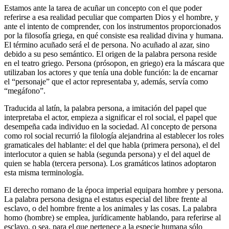
Estamos ante la tarea de acuñar un concepto con el que poder
referirse a esa realidad peculiar que comparten Dios y el hombre, y
ante el intento de comprender, con los instrumentos proporcionados
por la filosofía griega, en qué consiste esa realidad divina y humana.
El término acuñado será el de persona. No acuñado al azar, sino
debido a su peso semántico. El origen de la palabra persona reside
en el teatro griego. Persona (prósopon, en griego) era la máscara que
utilizaban los actores y que tenía una doble función: la de encarnar
el “personaje” que el actor representaba y, además, servía como
“megáfono”.
Traducida al latín, la palabra persona, a imitación del papel que
interpretaba el actor, empieza a significar el rol social, el papel que
desempeña cada individuo en la sociedad. Al concepto de persona
como rol social recurrió la filología alejandrina al establecer los roles
gramaticales del hablante: el del que habla (primera persona), el del
interlocutor a quien se habla (segunda persona) y el del aquel de
quien se habla (tercera persona). Los gramáticos latinos adoptaron
esta misma terminología.
El derecho romano de la época imperial equipara hombre y persona.
La palabra persona designa el estatus especial del libre frente al
esclavo, o del hombre frente a los animales y las cosas. La palabra
homo (hombre) se emplea, jurídicamente hablando, para referirse al
esclavo, o sea, para el que pertenece a la especie humana sólo