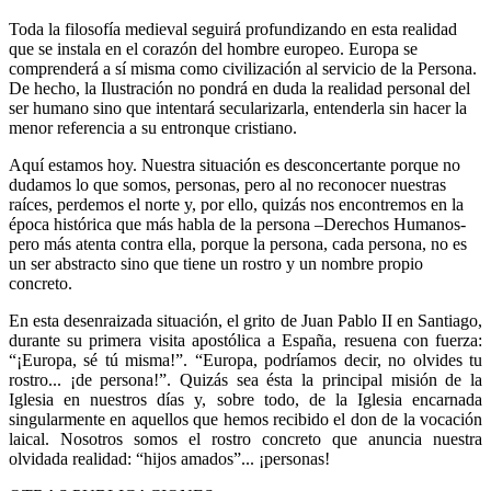
Toda la filosofía medieval seguirá profundizando en esta realidad
que se instala en el corazón del hombre europeo. Europa se
comprenderá a sí misma como civilización al servicio de la Persona.
De hecho, la Ilustración no pondrá en duda la realidad personal del
ser humano sino que intentará secularizarla, entenderla sin hacer la
menor referencia a su entronque cristiano.
Aquí estamos hoy. Nuestra situación es desconcertante porque no
dudamos lo que somos, personas, pero al no reconocer nuestras
raíces, perdemos el norte y, por ello, quizás nos encontremos en la
época histórica que más habla de la persona –Derechos Humanos-
pero más atenta contra ella, porque la persona, cada persona, no es
un ser abstracto sino que tiene un rostro y un nombre propio
concreto.
En esta desenraizada situación, el grito de Juan Pablo II en Santiago,
durante su primera visita apostólica a España, resuena con fuerza:
“¡Europa, sé tú misma!”. “Europa, podríamos decir, no olvides tu
rostro... ¡de persona!”. Quizás sea ésta la principal misión de la
Iglesia en nuestros días y, sobre todo, de la Iglesia encarnada
singularmente en aquellos que hemos recibido el don de la vocación
laical. Nosotros somos el rostro concreto que anuncia nuestra
olvidada realidad: “hijos amados”... ¡personas!