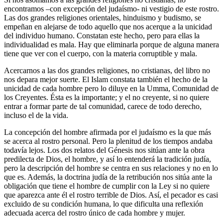
encontramos –con excepción del judaísmo- ni vestigio de este rostro.
Las dos grandes religiones orientales, hinduismo y budismo, se
empeñan en alejarse de todo aquello que nos acerque a la unicidad
del individuo humano. Constatan este hecho, pero para ellas la
individualidad es mala. Hay que eliminarla porque de alguna manera
tiene que ver con el cuerpo, con la materia corruptible y mala.
Acercarnos a las dos grandes religiones, no cristianas, del libro no
nos depara mejor suerte. El Islam constata también el hecho de la
unicidad de cada hombre pero lo diluye en la Umma, Comunidad de
los Creyentes. Ésta es la importante; y el no creyente, si no quiere
entrar a formar parte de tal comunidad, carece de todo derecho,
incluso el de la vida.
La concepción del hombre afirmada por el judaísmo es la que más
se acerca al rostro personal. Pero la plenitud de los tiempos andaba
todavía lejos. Los dos relatos del Génesis nos sitúan ante la obra
predilecta de Dios, el hombre, y así lo entenderá la tradición judía,
pero la descripción del hombre se centra en sus relaciones y no en lo
que es. Además, la doctrina judía de la retribución nos sitúa ante la
obligación que tiene el hombre de cumplir con la Ley si no quiere
que aparezca ante él el rostro terrible de Dios. Así, el pecador es casi
excluido de su condición humana, lo que dificulta una reflexión
adecuada acerca del rostro único de cada hombre y mujer.