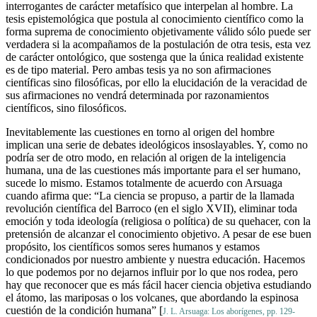
interrogantes de carácter metafísico que interpelan al hombre. La
tesis epistemológica que postula al conocimiento científico como la
forma suprema de conocimiento objetivamente válido sólo puede ser
verdadera si la acompañamos de la postulación de otra tesis, esta vez
de carácter ontológico, que sostenga que la única realidad existente
es de tipo material. Pero ambas tesis ya no son afirmaciones
científicas sino filosóficas, por ello la elucidación de la veracidad de
sus afirmaciones no vendrá determinada por razonamientos
científicos, sino filosóficos.
Inevitablemente las cuestiones en torno al origen del hombre
implican una serie de debates ideológicos insoslayables. Y, como no
podría ser de otro modo, en relación al origen de la inteligencia
humana, una de las cuestiones más importante para el ser humano,
sucede lo mismo. Estamos totalmente de acuerdo con Arsuaga
cuando afirma que: “La ciencia se propuso, a partir de la llamada
revolución científica del Barroco (en el siglo XVII), eliminar toda
emoción y toda ideología (religiosa o política) de su quehacer, con la
pretensión de alcanzar el conocimiento objetivo. A pesar de ese buen
propósito, los científicos somos seres humanos y estamos
condicionados por nuestro ambiente y nuestra educación. Hacemos
lo que podemos por no dejarnos influir por lo que nos rodea, pero
hay que reconocer que es más fácil hacer ciencia objetiva estudiando
el átomo, las mariposas o los volcanes, que abordando la espinosa
cuestión de la condición humana” [
J. L. Arsuaga: Los aborígenes, pp. 129-