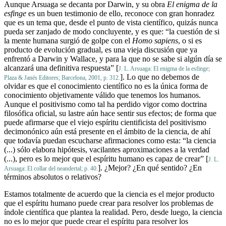
Aunque Arsuaga se decanta por Darwin, y su obra
El enigma de la
esfinge
es un buen testimonio de ello, reconoce con gran honradez
que es un tema que, desde el punto de vista científico, quizás nunca
pueda ser zanjado de modo concluyente, y es que: “la cuestión de si
la mente humana surgió de golpe con el
Homo sapiens
, o si es
producto de evolución gradual, es una vieja discusión que ya
enfrentó a Darwin y Wallace, y para la que no se sabe si algún día se
alcanzará una definitiva respuesta” [
J. L. Arsuaga: El enigma de la esfinge;
]. Lo que no debemos de
Plaza & Janés Editores; Barcelona, 2001, p. 312.
olvidar es que el conocimiento científico no es la única forma de
conocimiento objetivamente válido que tenemos los humanos.
Aunque el positivismo como tal ha perdido vigor como doctrina
filosófica oficial, su lastre aún hace sentir sus efectos; de forma que
puede afirmarse que el viejo espíritu cientificista del positivismo
decimonónico aún está presente en el ámbito de la ciencia, de ahí
que todavía puedan escucharse afirmaciones como esta: “la ciencia
(...) sólo elabora hipótesis, vacilantes aproximaciones a la verdad
(...), pero es lo mejor que el espíritu humano es capaz de crear” [
J. L.
]. ¿Mejor? ¿En qué sentido? ¿En
Arsuaga: El collar del neandertal; p. 40.
términos absolutos o relativos?
Estamos totalmente de acuerdo que la ciencia es el mejor producto
que el espíritu humano puede crear para resolver los problemas de
índole científica que plantea la realidad. Pero, desde luego, la ciencia
no es lo mejor que puede crear el espíritu para resolver los