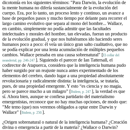
dicotomía en los siguientes términos: "Para Darwin, la evolución de
la mente humana no difería sustancialmente de la evolución del
cuerpo. Era, por lo tanto, un proceso lento y continuo, un avance a
base de pequeños pasos y mucho tiempo por delante para recorrer el
largo camino evolutivo que separa al mono del hombre... Wallace,
en cambio, simplemente no podía admitir que las facultades
intelectuales y morales del hombre, tan elevadas, fueran un producto
de la evolución gradual, y que nos hubiéramos ido haciendo seres
humanos poco a poco: él veía un único gran salto cualitativo, que no
se podía explicar por una lenta acumulación de múltiples pequeños
cambios. Wallace pensaba en una causa sobrenatural" [
El collar del
]. Siguiendo el parecer de Ian Tattersall, el
neandertal; pp. 246-247.
codirector de Atapuerca, considera que la inteligencia humana pudo
haber surgido por un reajuste nunca antes experimentado de los
elementos del cerebro, dando lugar a una propiedad absolutamente
revolucionaria y radicalmente distinta: la inteligencia, se trataría,
pues, de una propiedad emergente. Y esto “es ciencia y no magia,
pero se parece mucho a un milagro” [
], la verdad es que
Ibidem, p. 247.
sí. Ahora bien, aunque se confiesa partidario del materialismo
emergentistas, reconoce que no hay muchas opciones, de modo que:
"Me temo (que) nos veremos obligados a optar entre Darwin y
Wallace" [
].
Ibidem, p. 250.
¿Origen sobrenatural o natural de la inteligencia humana? ¿Creación
divina o emergencia a partir de la materia? ¿Wallace o Darwin?