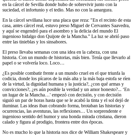
en la cárcel de Sevilla donde hubo de sobrevivir junto con la
suciedad, el infortunio y el tedio. Mas no con la amargura.
En la cárcel sevillana luce una placa que reza: "En el recinto de esta
casa, antes cárcel real, estuvo preso Miguel de Cervantes Saavedra,
y aquí se engendró para el asombro y la delicia del mundo El
ingenioso hidalgo don Quijote de la Mancha.” La luz se abrió paso
entre las tinieblas y los sinsabores.
El preso llevaba semanas con una idea en la cabeza, con una
historia. Con un mundo de historias, más bien. Tenía que llevarlo al
papel o se volvería loco. Loco…
¿Es posible combatir frente a un mundo cruel en el que triunfa la
codicia, donde los pícaros de la más alta y la más baja estofa se ríen
de la virtud, la dignidad humana y la justicia?, ¿con qué armas y
convicciones?, ¿es aún posible la verdad y un amor honesto?... ‘En
un lugar de la Mancha…' empezó con decisión, y con decisión
siguió un par de horas hasta que se le acabó la tinta y el sol dejó de
iluminar. Las ideas iban cobrando forma, brotaban las historias y
ocurrencias, las aventuras, las reflexiones… Un sorprendente e
ingenioso sentido del humor y una honda mirada cristiana, dieron
calado y figura al prodigio, frontera entre dos épocas.
No es mucho lo que la historia nos dice de William Shakespeare y