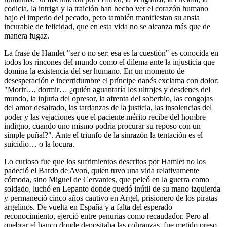
codicia, la intriga y la traición han hecho ver el corazón humano
bajo el imperio del pecado, pero también manifiestan su ansia
incurable de felicidad, que en esta vida no se alcanza más que de
manera fugaz.
La frase de Hamlet "ser o no ser: esa es la cuestión" es conocida en
todos los rincones del mundo como el dilema ante la injusticia que
domina la existencia del ser humano. En un momento de
desesperación e incertidumbre el príncipe danés exclama con dolor:
"Morir…, dormir… ¿quién aguantaría los ultrajes y desdenes del
mundo, la injuria del opresor, la afrenta del soberbio, las congojas
del amor desairado, las tardanzas de la justicia, las insolencias del
poder y las vejaciones que el paciente mérito recibe del hombre
indigno, cuando uno mismo podría procurar su reposo con un
simple puñal?". Ante el triunfo de la sinrazón la tentación es el
suicidio… o la locura.
Lo curioso fue que los sufrimientos descritos por Hamlet no los
padeció el Bardo de Avon, quien tuvo una vida relativamente
cómoda, sino Miguel de Cervantes, que peleó en la guerra como
soldado, luchó en Lepanto donde quedó inútil de su mano izquierda
y permaneció cinco años cautivo en Argel, prisionero de los piratas
argelinos. De vuelta en España y a falta del esperado
reconocimiento, ejerció entre penurias como recaudador. Pero al
quebrar el banco donde depositaba las cobranzas, fue metido preso