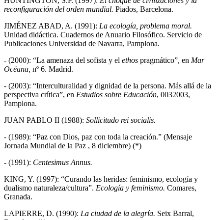
HUNTINGTON, S.P. (1997):
El choque de civilizaciones y la
reconfiguración del orden mundial.
Piados, Barcelona.
JIMÉNEZ ABAD, A. (1991):
La ecología, problema moral.
Unidad didáctica. Cuadernos de Anuario Filosófico. Servicio de
Publicaciones Universidad de Navarra, Pamplona.
- (2000): “La amenaza del sofista y el
ethos
pragmático”, en
Mar
Océana,
nº 6. Madrid.
- (2003): “Interculturalidad y dignidad de la persona. Más allá de la
perspectiva crítica”, en
Estudios sobre Educación
, 0032003,
Pamplona.
JUAN PABLO II (1988):
Sollicitudo rei socialis.
- (1989): “Paz con Dios, paz con toda la creación.” (Mensaje
Jornada Mundial de la Paz , 8 diciembre) (*)
- (1991):
Centesimus Annus.
KING, Y. (1997): “Curando las heridas: feminismo, ecología y
dualismo naturaleza/cultura”.
Ecología y feminismo.
Comares,
Granada.
LAPIERRE, D. (1990):
La ciudad de la alegría.
Seix Barral,