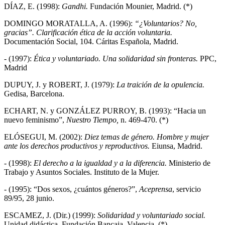
DÍAZ, E. (1998):
Gandhi.
Fundación Mounier, Madrid. (*)
DOMINGO MORATALLA, A. (1996):
“¿Voluntarios? No,
gracias”. Clarificación ética de la acción voluntaria.
Documentación Social, 104. Cáritas Española, Madrid.
- (1997):
Ética y voluntariado. Una solidaridad sin fronteras.
PPC,
Madrid
DUPUY, J. y ROBERT, J. (1979):
La traición de la opulencia.
Gedisa, Barcelona.
ECHART, N. y GONZÁLEZ PURROY, B. (1993): “Hacia un
nuevo feminismo”,
Nuestro Tiempo,
n. 469-470. (*)
ELÓSEGUI, M. (2002):
Diez temas de género. Hombre y mujer
ante los derechos productivos y reproductivos.
Eiunsa, Madrid.
- (1998):
El derecho a la igualdad y a la diferencia.
Ministerio de
Trabajo y Asuntos Sociales. Instituto de la Mujer.
- (1995): “Dos sexos, ¿cuántos géneros?”,
Aceprensa
, servicio
89/95, 28 junio.
ESCAMEZ, J. (Dir.) (1999):
Solidaridad y voluntariado social.
Unidad didáctica. Fundación Bancaja. Valencia. (*)