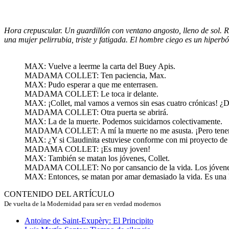
Hora crepuscular. Un guardillón con ventano angosto, lleno de sol. R
una mujer pelirrubia, triste y fatigada. El hombre ciego es un hiperb
MAX: Vuelve a leerme la carta del Buey Apis.
MADAMA COLLET: Ten paciencia, Max.
MAX: Pudo esperar a que me enterrasen.
MADAMA COLLET: Le toca ir delante.
MAX: ¡Collet, mal vamos a vernos sin esas cuatro crónicas! ¿D
MADAMA COLLET: Otra puerta se abrirá.
MAX: La de la muerte. Podemos suicidarnos colectivamente.
MADAMA COLLET: A mí la muerte no me asusta. ¡Pero tenem
MAX: ¿Y si Claudinita estuviese conforme con mi proyecto de s
MADAMA COLLET: ¡Es muy joven!
MAX: También se matan los jóvenes, Collet.
MADAMA COLLET: No por cansancio de la vida. Los jóvenes
MAX: Entonces, se matan por amar demasiado la vida. Es una lá
CONTENIDO DEL ARTÍCULO
De vuelta de la Modernidad para ser en verdad modernos
Antoine de Saint-Exupèry: El Principito